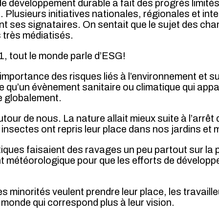
de développement durable a fait des progrès limit
 Plusieurs initiatives nationales, régionales et int
ent ses signataires. On sentait que le sujet des c
s très médiatisés.
21, tout le monde parle d’ESG!
l’importance des risques liés à l’environnement et 
e qu’un évènement sanitaire ou climatique qui appar
me globalement.
autour de nous. La nature allait mieux suite à l’ar
insectes ont repris leur place dans nos jardins et
iques faisaient des ravages un peu partout sur la
nt météorologique pour que les efforts de dévelop
Les minorités veulent prendre leur place, les travail
n monde qui correspond plus à leur vision.