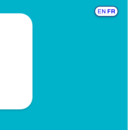
EN
FR