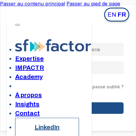
Passer au contenu principal
Passer au pied de page
EN
FR
Salut, bon retour !
Expertise
IMPACTR
Academy
Me garder connecté
Mot de passe oublié ?
À propos
Insights
Se connecter
Contact
LinkedIn