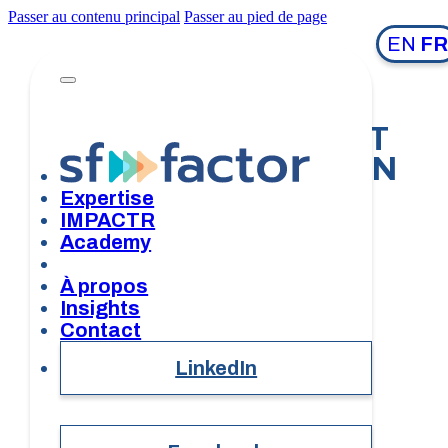
Passer au contenu principal
Passer au pied de page
EN
FR
FORMATIONS ET
SENSIBILISATION
Expertise
IMPACTR
Academy
À propos
Insights
Contact
LinkedIn