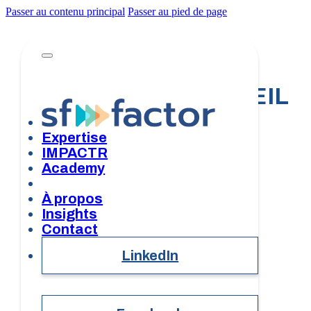
Passer au contenu principal
Passer au pied de page
SERVICES CONSEIL
Expertise
IMPACTR
Academy
À propos
Insights
Contact
LinkedIn